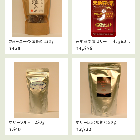
フォーユーの塩あめ 120g
天地蔘の氣ゼリー （45g✖️30
本）１ケース
¥428
¥4,536
マザーソルト 250g
マザーBB（加糖）450g
¥540
¥2,732