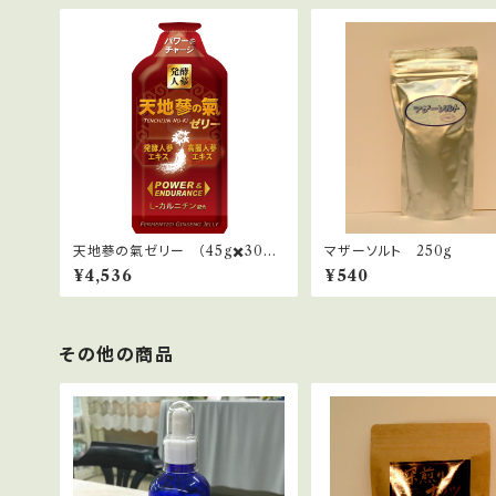
天地蔘の氣ゼリー （45g✖️30
マザーソルト 250g
本）１ケース
¥4,536
¥540
その他の商品