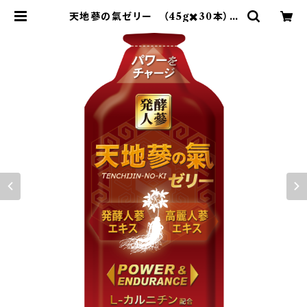
天地蔘の氣ゼリー （45g✖️30本）１
ケース | 健康と美を叶えるお店ウィン
グ